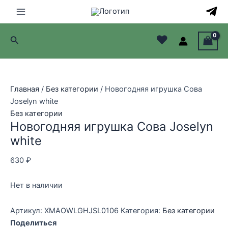
Перейти
к
Main
содержимому
♥
Поиск
Menu
лючатель
лючатель
Главная
/
Без категории
/ Новогодняя игрушка Сова
Joselyn white
лючатель
Без категории
Новогодняя игрушка Сова Joselyn
лючатель
white
630
₽
Нет в наличии
Артикул:
XMAOWLGHJSL0106
Категория:
Без категории
Поделиться