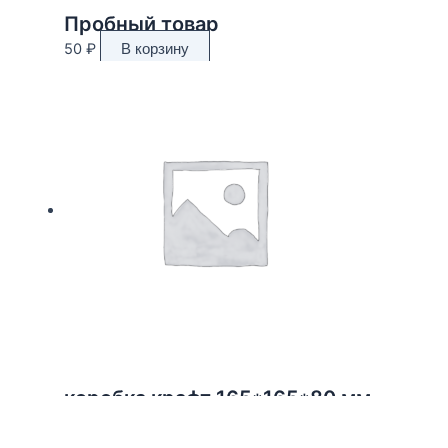
Пробный товар
50
₽
В корзину
коробка крафт 165*165*80 мм
150
₽
В корзину