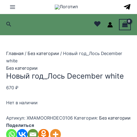
Перейти
к
Main
содержимому
♥
Поиск
Menu
лючатель
лючатель
Главная
/
Без категории
/ Новый год_Лось December
white
лючатель
Без категории
Новый год_Лось December white
лючатель
670
₽
Нет в наличии
Артикул:
XMAMOORHDEC0106
Категория:
Без категории
Поделиться