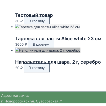
Тестовый товар
30
₽
В корзину
Тарелка для пасты Alice white 23 см
3600
₽
В корзину
Наполнитель для шара, 2 г, серебро
20
₽
В корзину
Адрес магазина:
г. Новороссийск ул. Суворовская 71