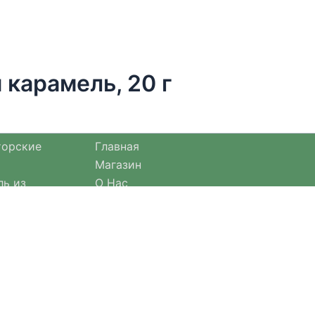
 карамель, 20 г
торские
Главная
Магазин
ль из
О Нас
Оплата и доставка
езонными
Оформление заказа
Отзывы
Возврат товара
Договор оферты
актичные
е.