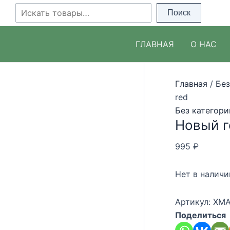
Перейти
Поиск
Поиск
к
содержимому
ГЛАВНАЯ
О НАС
Главная
/
Без
red
Без категори
Новый г
995
₽
Нет в наличи
Артикул:
XMA
Поделиться