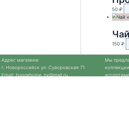
50
₽
Чай
150
₽
Адрес магазина:
Мы предла
г. Новороссийск ул. Суворовская 71
коллекции
Email:
huggehome_nv@mail.ru
ассортиме
Телефон: +
79184756220
натуральн
Политика
конфиденциальности
Ассортиме
коллекция
Мы стре
в