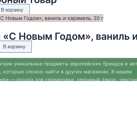
В корзину
 «С Новым Годом», ваниль и
В корзину
гаем уникальные предметы европейских брендов и ав
, которые сложно найти в других магазинах. В нашем
нте — посуда для сервировки, сезонный декор, тексти
ых материалов и премиальная ювелирная бижутерия.
нт Хюгге Хом регулярно обновляется и дополняется с
ми к Новому году, Пасхе и другим праздникам.
мимся выбирать только качественные, стильные и пр
ещи, которые помогают создавать уют и комфорт в дом