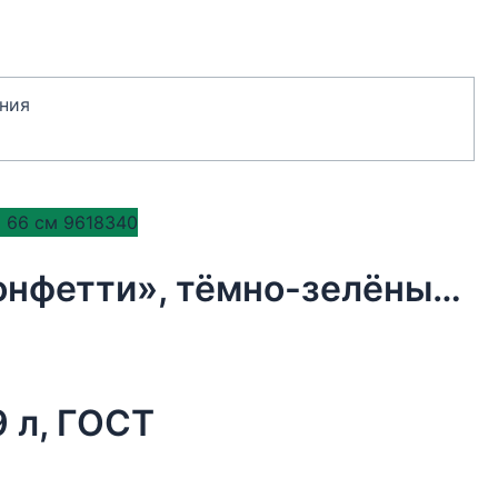
ния
Бумага упаковочная тишью, «Конфетти», тёмно-зелёный, 50 х 66 см 9618340
9 л, ГОСТ