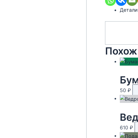
Детали
Похож
50
₽
Вед
610
₽