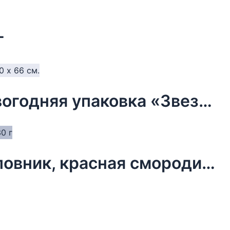
г
Бумага упаковочная тишью, новогодняя упаковка «Звезды»,50 х 66 см.
Чай новогодний в мешочке, шиповник, красная смородина, 30 г