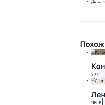
Детали
Похож
Кон
20
₽
Лен
190
₽