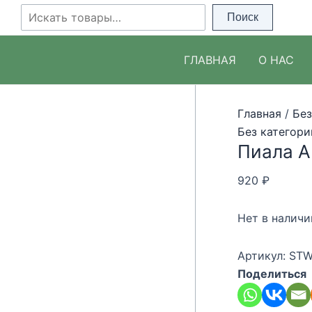
Перейти
Поиск
Поиск
к
содержимому
ГЛАВНАЯ
О НАС
Главная
/
Без
Без категори
Пиала A
920
₽
Нет в наличи
Артикул:
STW
Поделиться