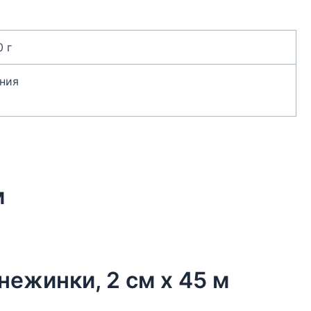
0 г
ния
м
нежинки, 2 см х 45 м