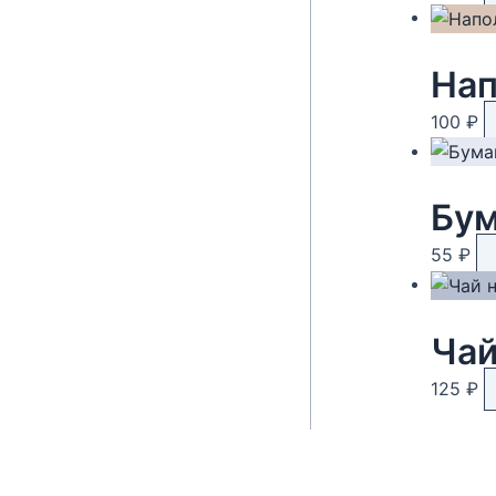
Нап
100
₽
55
₽
125
₽