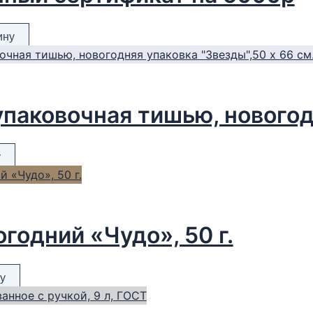
ину
у
годний «Чудо», 50 г.
у