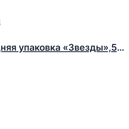
Бумага упаковочная тишью, новогодняя упаковка «Звезды»,50 х 66 см.