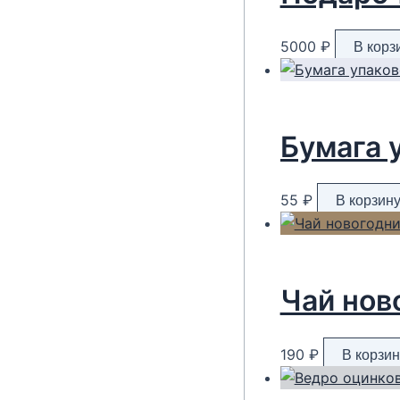
5000
₽
В корз
55
₽
В корзин
Чай ново
190
₽
В корзин