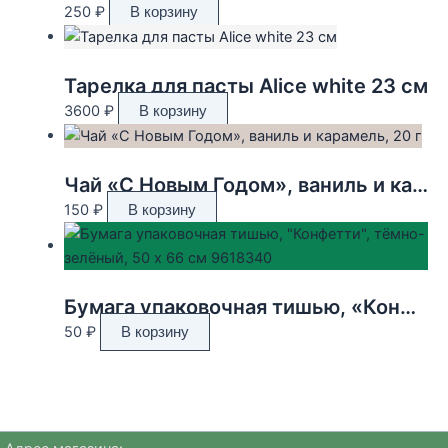
250
₽
В корзину
Тарелка для пасты Alice white 23 см
3600
₽
В корзину
Чай «С Новым Годом», ваниль и карамель, 20 г
150
₽
В корзину
Бумага упаковочная тишью, «Конфетти», тёмно-зелёный, 50 х 66 см 9618340
50
₽
В корзину