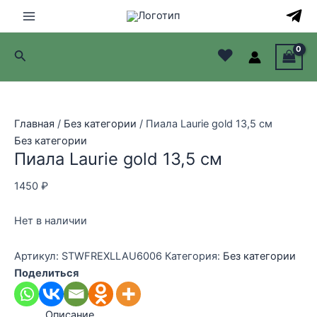
Перейти
к
Main
содержимому
♥
Поиск
Menu
лючатель
лючатель
Главная
/
Без категории
/ Пиала Laurie gold 13,5 см
Без категории
лючатель
Пиала Laurie gold 13,5 см
лючатель
1450
₽
Нет в наличии
Артикул:
STWFREXLLAU6006
Категория:
Без категории
Поделиться
Описание