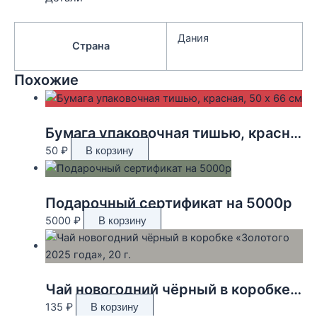
Дания
Страна
Похожие
Бумага упаковочная тишью, красная, 50 х 66 см
50
₽
В корзину
Подарочный сертификат на 5000р
5000
₽
В корзину
Чай новогодний чёрный в коробке «Золотого 2025 года», 20 г.
135
₽
В корзину