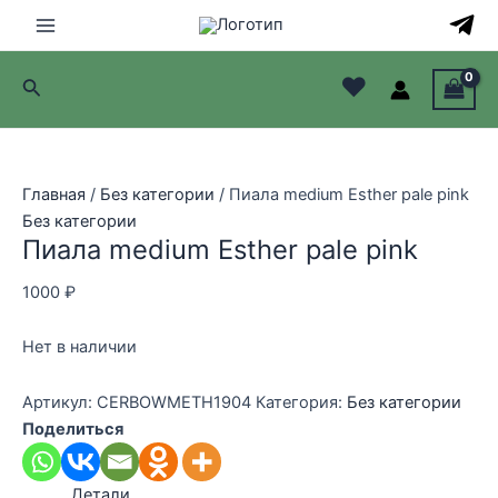
Перейти
к
Main
содержимому
♥
Поиск
Menu
лючатель
лючатель
Главная
/
Без категории
/ Пиала medium Esther pale pink
Без категории
лючатель
Пиала medium Esther pale pink
лючатель
1000
₽
Нет в наличии
Артикул:
CERBOWMETH1904
Категория:
Без категории
Поделиться
Детали