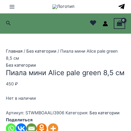
Перейти
к
Main
содержимому
♥
Поиск
Menu
лючатель
лючатель
Главная
/
Без категории
/ Пиала мини Alice pale green
8,5 см
лючатель
Без категории
Пиала мини Alice pale green 8,5 см
лючатель
450
₽
Нет в наличии
Артикул:
STWMBOAALI3906
Категория:
Без категории
Поделиться