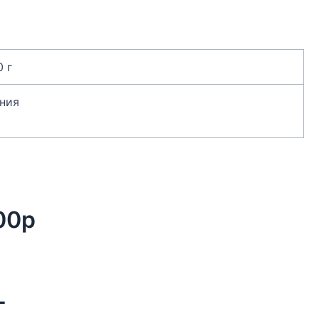
0 г
ния
00р
г