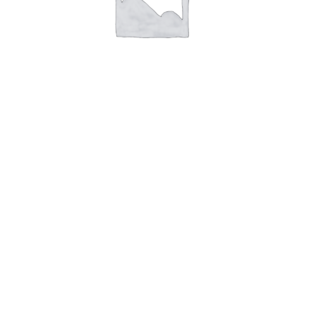
Лента для декора и подарков, снежинки, 2 см х 45 м
190
₽
В корзину
Адрес магазина:
г. Новороссийск ул. Суворовская 71
Email:
huggehome_nv@mail.ru
Телефон: +
79184756220
Политика
конфиденциальности