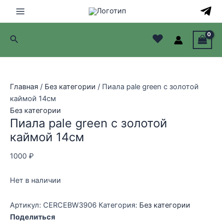
Перейти
к
Main
содержимому
♥
Поиск
Menu
лючатель
лючатель
Главная
/
Без категории
/ Пиала pale green с золотой
каймой 14см
лючатель
Без категории
Пиала pale green с золотой
лючатель
каймой 14см
1000
₽
Нет в наличии
Артикул:
CERCEBW3906
Категория:
Без категории
Поделиться