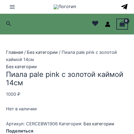
Перейти
к
Main
содержимому
♥
Поиск
Menu
лючатель
лючатель
Главная
/
Без категории
/ Пиала pale pink с золотой
каймой 14см
лючатель
Без категории
Пиала pale pink с золотой каймой
лючатель
14см
1000
₽
Нет в наличии
Артикул:
CERCEBW1906
Категория:
Без категории
Поделиться