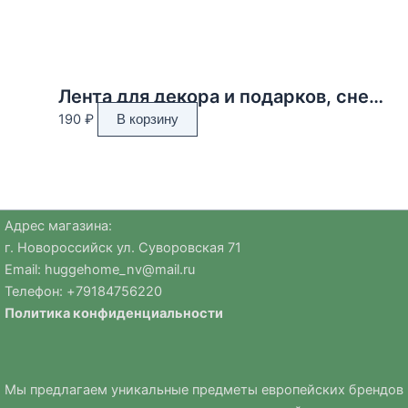
Лента для декора и подарков, снежинки, 2 см х 45 м
190
₽
В корзину
Адрес магазина:
г. Новороссийск ул. Суворовская 71
Email:
huggehome_nv@mail.ru
Телефон: +
79184756220
Политика
конфиденциальности
Мы предлагаем уникальные предметы европейских брендов