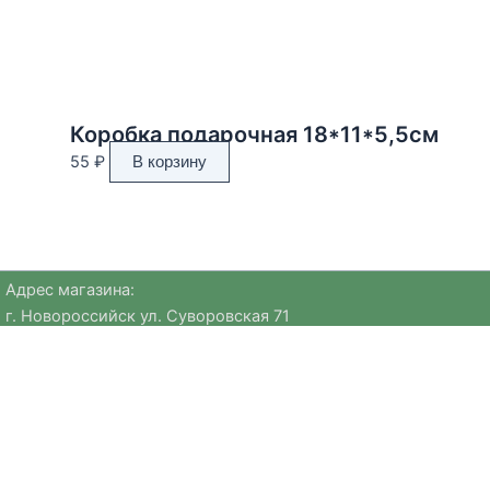
Коробка подарочная 18*11*5,5см
55
₽
В корзину
Адрес магазина:
г. Новороссийск ул. Суворовская 71
Email:
huggehome_nv@mail.ru
Телефон: +
79184756220
Политика
конфиденциальности
Мы предлагаем уникальные предметы европейских брендов