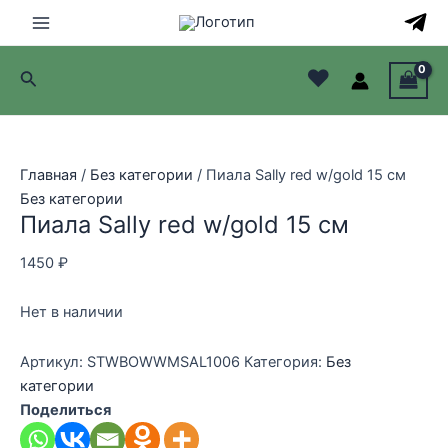
Перейти
к
Main
содержимому
♥
Поиск
Menu
лючатель
лючатель
Главная
/
Без категории
/ Пиала Sally red w/gold 15 см
Без категории
лючатель
Пиала Sally red w/gold 15 см
лючатель
1450
₽
Нет в наличии
Артикул:
STWBOWWMSAL1006
Категория:
Без
категории
Поделиться