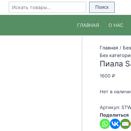
Перейти
Поиск
Поиск
к
содержимому
ГЛАВНАЯ
О НАС
Главная
/
Без
Без категори
Пиала S
1600
₽
Нет в наличи
Артикул:
STW
Поделиться