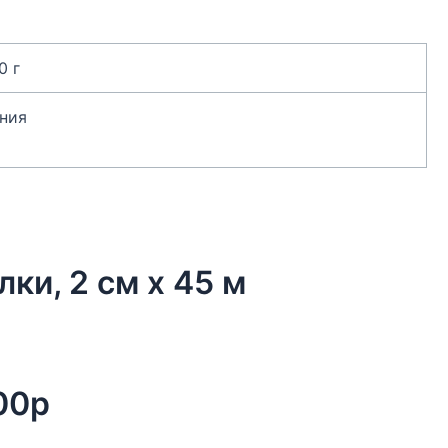
0 г
ния
лки, 2 см х 45 м
00р