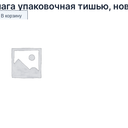
В корзину
обка крафт 165*165*80 мм