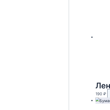
Лен
190
₽