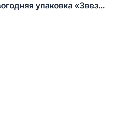
Бумага упаковочная тишью, новогодняя упаковка «Звезды»,50 х 66 см.