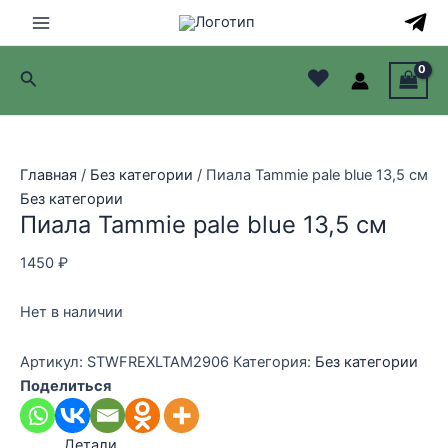
Перейти
к
Main
содержимому
♥
Поиск
Menu
лючатель
лючатель
Главная
/
Без категории
/ Пиала Tammie pale blue 13,5 см
Без категории
лючатель
Пиала Tammie pale blue 13,5 см
лючатель
1450
₽
Нет в наличии
Артикул:
STWFREXLTAM2906
Категория:
Без категории
Поделиться
Детали