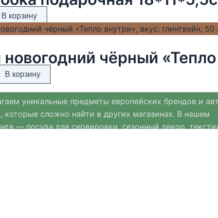
В корзину
В корзину
гаем уникальные предметы европейских брендов и ав
, которые сложно найти в других магазинах. В нашем
нте — посуда для сервировки, сезонный декор, тексти
ых материалов и премиальная ювелирная бижутерия.
нт Хюгге Хом регулярно обновляется и дополняется с
ми к Новому году, Пасхе и другим праздникам.
мимся выбирать только качественные, стильные и пр
ещи, которые помогают создавать уют и комфорт в дом