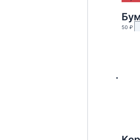
Бум
50
₽
Кор