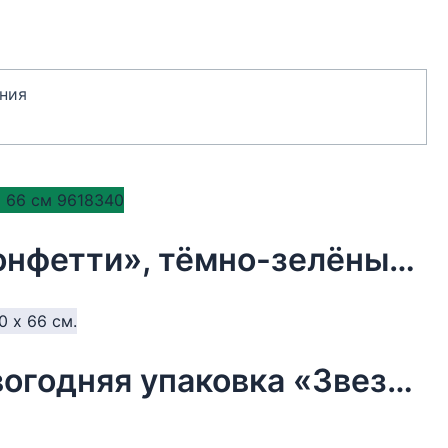
ния
Бумага упаковочная тишью, «Конфетти», тёмно-зелёный, 50 х 66 см 9618340
Бумага упаковочная тишью, новогодняя упаковка «Звезды»,50 х 66 см.