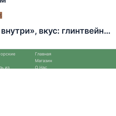
Чай новогодний чёрный «Тепло внутри», вкус: глинтвейн, 50 г.
торские
Главная
Магазин
ль из
О Нас
Оплата и доставка
езонными
Оформление заказа
Отзывы
Возврат товара
Договор оферты
актичные
е.