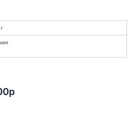
 г
ния
00р