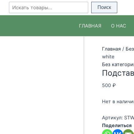
Перейти
Поиск
Поиск
к
содержимому
ГЛАВНАЯ
О НАС
Главная
/
Без
white
Без категори
Подстав
500
₽
Нет в наличи
Артикул:
STW
Поделиться