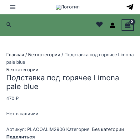
Перейти
к
Main
содержимому
♥
Поиск
Menu
лючатель
лючатель
Главная
/
Без категории
/ Подставка под горячее Limona
pale blue
лючатель
Без категории
Подставка под горячее Limona
лючатель
pale blue
470
₽
Нет в наличии
Артикул:
PLACOALIM2906
Категория:
Без категории
Поделиться