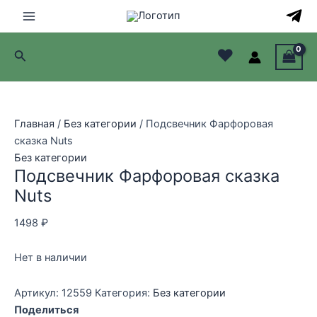
Перейти
к
Main
содержимому
♥
Поиск
Menu
лючатель
лючатель
Главная
/
Без категории
/ Подсвечник Фарфоровая
сказка Nuts
лючатель
Без категории
Подсвечник Фарфоровая сказка
лючатель
Nuts
1498
₽
Нет в наличии
Артикул:
12559
Категория:
Без категории
Поделиться