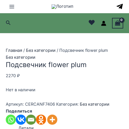
Перейти
к
Main
содержимому
♥
Поиск
Menu
лючатель
лючатель
Главная
/
Без категории
/ Подсвечник flower plum
Без категории
лючатель
Подсвечник flower plum
лючатель
2270
₽
Нет в наличии
Артикул:
CERCANF7406
Категория:
Без категории
Поделиться
Детали