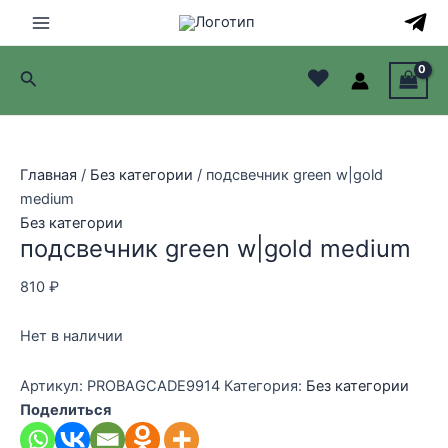
Перейти
к
Main
содержимому
♥
Поиск
Menu
лючатель
лючатель
Главная
/
Без категории
/ подсвечник green w|gold
medium
лючатель
Без категории
подсвечник green w|gold medium
лючатель
810
₽
Нет в наличии
Артикул:
PROBAGCADE9914
Категория:
Без категории
Поделиться