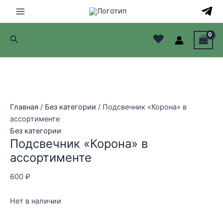
Перейти
к
Main
содержимому
♥
Поиск
Menu
лючатель
лючатель
NEW
лючатель
Главная
/
Без категории
/ Подсвечник «Корона» в
ассортименте
лючатель
Без категории
Подсвечник «Корона» в
ассортименте
600
₽
Нет в наличии