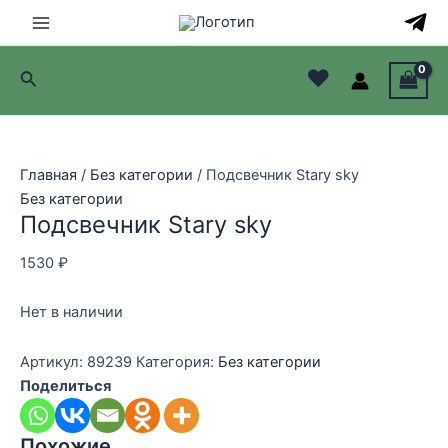
Перейти
к
Main
содержимому
♥
Поиск
Menu
лючатель
лючатель
Главная
/
Без категории
/ Подсвечник Stary sky
Без категории
лючатель
Подсвечник Stary sky
лючатель
1530
₽
Нет в наличии
Артикул:
89239
Категория:
Без категории
Поделиться
Похожие