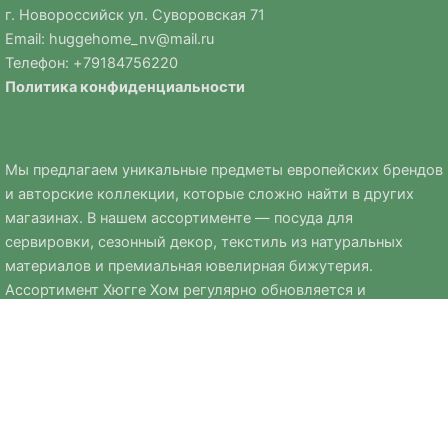
г. Новороссийск ул. Суворовская 71
Email:
huggehome_nv@mail.ru
Телефон: +
79184756220
Политика
конфиденциальности
Мы предлагаем уникальные предметы европейских брендов
и авторские коллекции, которые сложно найти в других
магазинах. В нашем ассортименте — посуда для
сервировки, сезонный декор, текстиль из натуральных
материалов и премиальная ювелирная бижутерия.
Ассортимент Хюгге Хом регулярно обновляется и
дополняется сезонными коллекциями к Новому году, Пасхе
и другим праздникам.
Мы стремимся выбирать только качественные, стильные и
практичные вещи, которые помогают создавать уют и
комфорт в доме.