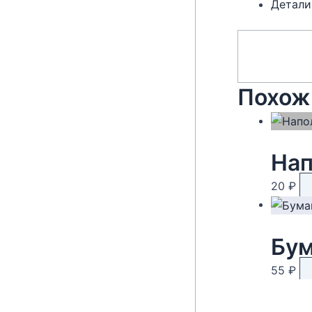
Детали
Похож
Нап
20
₽
55
₽