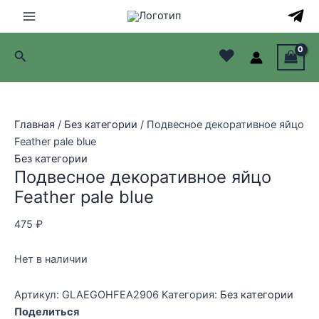
Перейти
к
Main
содержимому
♥
Поиск
Menu
лючатель
лючатель
Главная
/
Без категории
/ Подвесное декоративное яйцо
Feather pale blue
лючатель
Без категории
Подвесное декоративное яйцо
лючатель
Feather pale blue
475
₽
Нет в наличии
Артикул:
GLAEGOHFEA2906
Категория:
Без категории
Поделиться