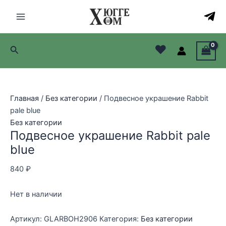
Перейти
к
Main
содержимому
Menu
♥
Поиск
лючатель
лючатель
Главная
/
Без категории
/ Подвесное украшение Rabbit
лючатель
pale blue
Без категории
лючатель
Подвесное украшение Rabbit pale
blue
840
₽
Нет в наличии
Артикул:
GLARBOH2906
Категория:
Без категории