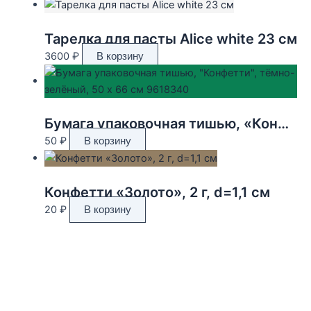
Тарелка для пасты Alice white 23 см
3600
₽
В корзину
Бумага упаковочная тишью, «Конфетти», тёмно-зелёный, 50 х 66 см 9618340
50
₽
В корзину
Конфетти «Золото», 2 г, d=1,1 см
20
₽
В корзину