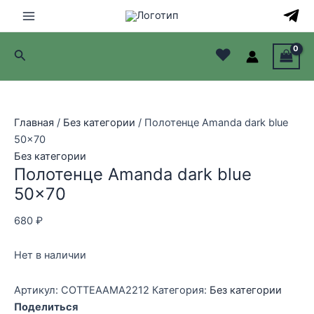
Перейти
к
Main
содержимому
♥
Поиск
Menu
лючатель
лючатель
Главная
/
Без категории
/ Полотенце Amanda dark blue
50×70
лючатель
Без категории
Полотенце Amanda dark blue
лючатель
50×70
680
₽
Нет в наличии
Артикул:
COTTEAAMA2212
Категория:
Без категории
Поделиться