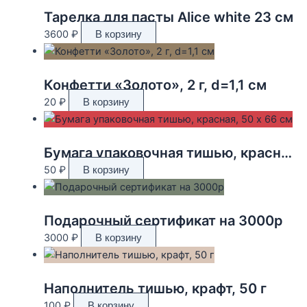
Тарелка для пасты Alice white 23 см
3600
₽
В корзину
Конфетти «Золото», 2 г, d=1,1 см
20
₽
В корзину
Бумага упаковочная тишью, красная, 50 х 66 см
50
₽
В корзину
Подарочный сертификат на 3000р
3000
₽
В корзину
Наполнитель тишью, крафт, 50 г
100
₽
В корзину