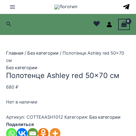
Перейти
к
Main
содержимому
♥
Поиск
Menu
лючатель
лючатель
Главная
/
Без категории
/ Полотенце Ashley red 50×70
см
лючатель
Без категории
Полотенце Ashley red 50×70 см
лючатель
680
₽
Нет в наличии
Артикул:
COTTEAASH1012
Категория:
Без категории
Поделиться