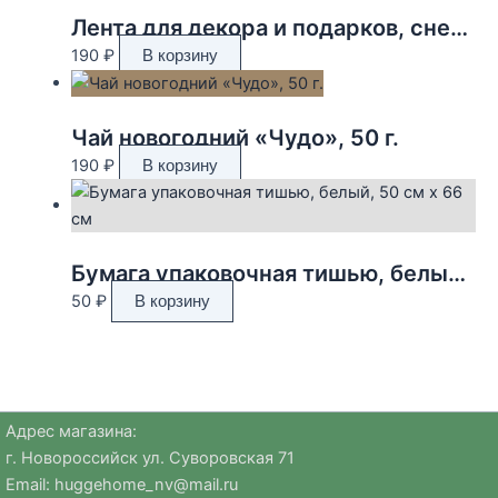
Лента для декора и подарков, снежинки, 2 см х 45 м
190
₽
В корзину
Чай новогодний «Чудо», 50 г.
190
₽
В корзину
Бумага упаковочная тишью, белый, 50 см х 66 см
50
₽
В корзину
Адрес магазина:
г. Новороссийск ул. Суворовская 71
Email:
huggehome_nv@mail.ru