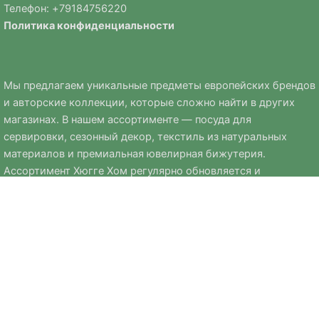
Телефон: +
79184756220
Политика
конфиденциальности
Мы предлагаем уникальные предметы европейских брендов
и авторские коллекции, которые сложно найти в других
магазинах. В нашем ассортименте — посуда для
сервировки, сезонный декор, текстиль из натуральных
материалов и премиальная ювелирная бижутерия.
Ассортимент Хюгге Хом регулярно обновляется и
дополняется сезонными коллекциями к Новому году, Пасхе
и другим праздникам.
Мы стремимся выбирать только качественные, стильные и
практичные вещи, которые помогают создавать уют и
комфорт в доме.
Copyright © 2026 Интернет-магазин Хюгге Хом