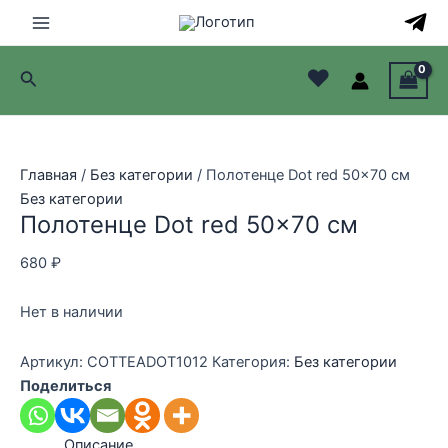
Перейти
к
Main
содержимому
♥
Поиск
Menu
лючатель
лючатель
Главная
/
Без категории
/ Полотенце Dot red 50×70 см
Без категории
лючатель
Полотенце Dot red 50×70 см
лючатель
680
₽
Нет в наличии
Артикул:
COTTEADOT1012
Категория:
Без категории
Поделиться
Описание