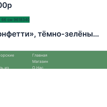
00р
Бумага упаковочная тишью, «Конфетти», тёмно-зелёный, 50 х 66 см 9618340
торские
Главная
Магазин
ль из
О Нас
Оплата и доставка
езонными
Оформление заказа
Отзывы
Возврат товара
Договор оферты
актичные
е.