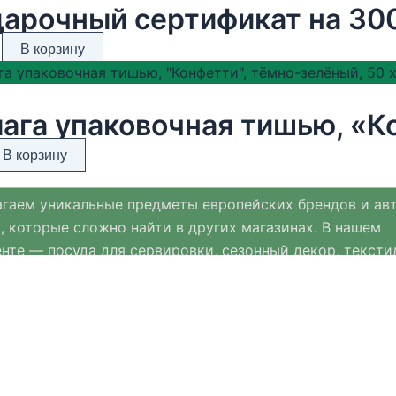
арочный сертификат на 30
В корзину
В корзину
гаем уникальные предметы европейских брендов и ав
, которые сложно найти в других магазинах. В нашем
нте — посуда для сервировки, сезонный декор, тексти
ых материалов и премиальная ювелирная бижутерия.
нт Хюгге Хом регулярно обновляется и дополняется с
ми к Новому году, Пасхе и другим праздникам.
мимся выбирать только качественные, стильные и пр
ещи, которые помогают создавать уют и комфорт в дом