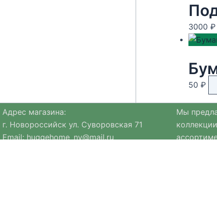
Под
3000
₽
50
₽
Адрес магазина:
Мы предла
г. Новороссийск ул. Суворовская 71
коллекции
Email:
huggehome_nv@mail.ru
ассортиме
Телефон: +
79184756220
натуральн
Политика
конфиденциальности
Ассортиме
коллекция
Мы стре
в