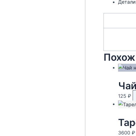
Детали
Похож
125
₽
Тар
3600
₽