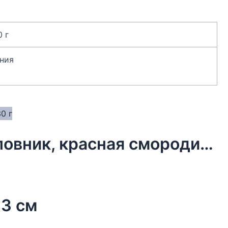
0 г
ния
Чай новогодний в мешочке, шиповник, красная смородина, 30 г
23 см