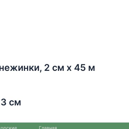
нежинки, 2 см х 45 м
23 см
торские
Главная