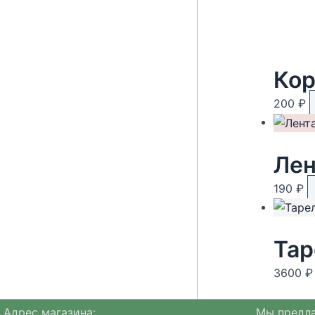
Кор
200
₽
Лен
190
₽
Тар
3600
₽
Адрес магазина:
Мы предла