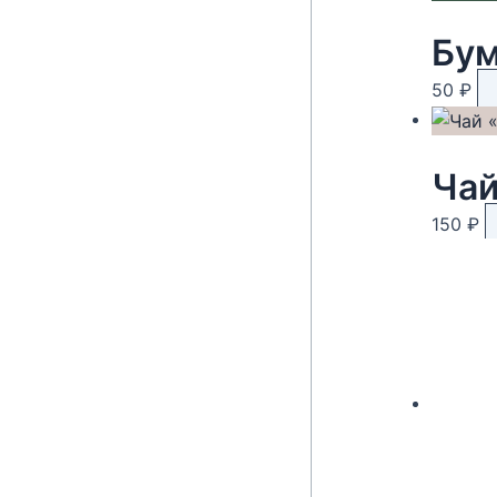
Бум
50
₽
Чай
150
₽