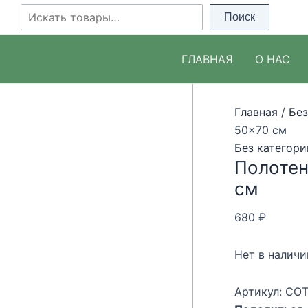
Перейти
Поиск
Поиск
к
содержимому
ГЛАВНАЯ
О НАС
Главная
/
Без
50×70 см
Без категори
Полотен
см
680
₽
Нет в наличи
Артикул:
COT