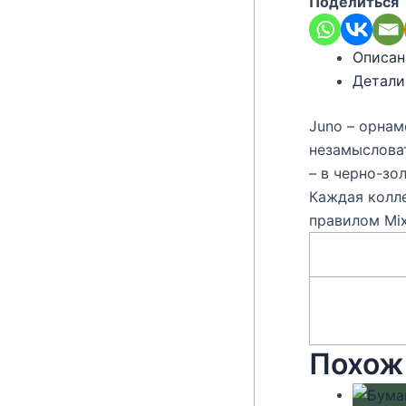
Поделиться
Описан
Детали
Juno – орнам
незамысловат
– в черно-зо
Каждая колл
правилом Mix
Похож