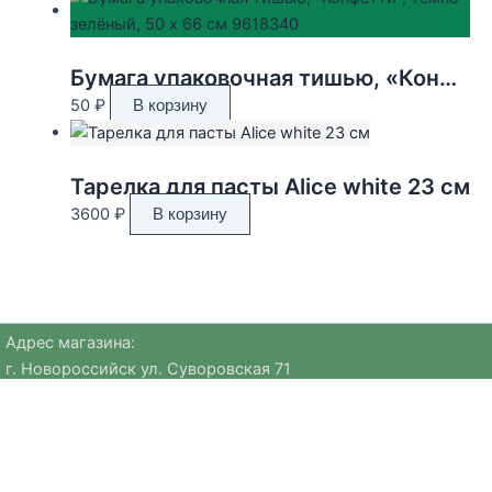
Бумага упаковочная тишью, «Конфетти», тёмно-зелёный, 50 х 66 см 9618340
50
₽
В корзину
Тарелка для пасты Alice white 23 см
3600
₽
В корзину
Адрес магазина:
г. Новороссийск ул. Суворовская 71
Email:
huggehome_nv@mail.ru
Телефон: +
79184756220
Политика
конфиденциальности