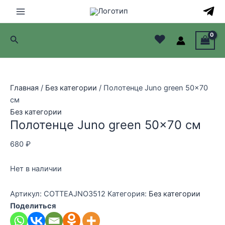
Перейти
к
Main
содержимому
♥
Поиск
Menu
лючатель
лючатель
Главная
/
Без категории
/ Полотенце Juno green 50×70
см
лючатель
Без категории
Полотенце Juno green 50×70 см
лючатель
680
₽
Нет в наличии
Артикул:
COTTEAJNO3512
Категория:
Без категории
Поделиться