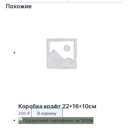
Похожие
Коробка крафт 22*16*10см
200
₽
В корзину