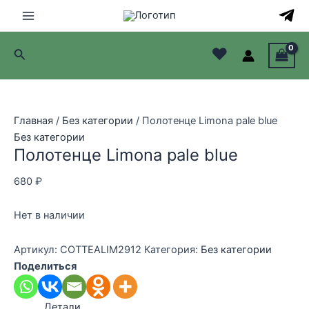
Перейти
к
Main
содержимому
♥
Поиск
Menu
лючатель
лючатель
Главная
/
Без категории
/ Полотенце Limona pale blue
Без категории
лючатель
Полотенце Limona pale blue
лючатель
680
₽
Нет в наличии
Артикул:
COTTEALIM2912
Категория:
Без категории
Поделиться
Детали