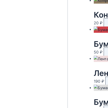
Кон
20
₽
Бум
50
₽
Лен
190
₽
Бум