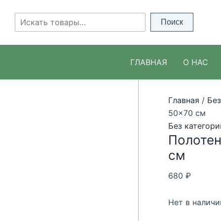
Перейти
к
Поиск
Поиск
содержимому
ГЛАВНАЯ
О НАС
Главная
/
Без
50×70 см
Без категори
Полотен
см
680
₽
Нет в наличи