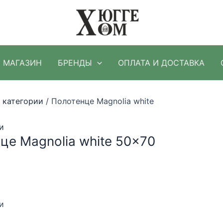
МАГАЗИН
БРЕНДЫ
ОПЛАТА И ДОСТАВКА
 категории
/ Полотенце Magnolia white
и
це Magnolia white 50×70
и