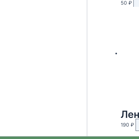
50
₽
Лен
190
₽