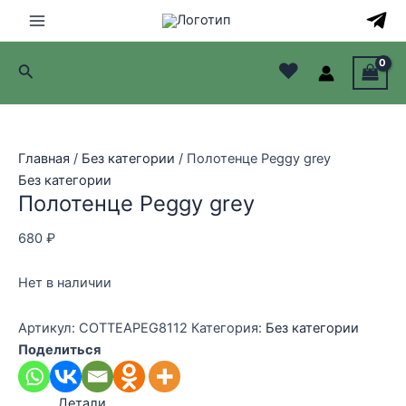
Перейти
к
Main
содержимому
♥
Поиск
Menu
лючатель
лючатель
Главная
/
Без категории
/ Полотенце Peggy grey
Без категории
лючатель
Полотенце Peggy grey
лючатель
680
₽
Нет в наличии
Артикул:
COTTEAPEG8112
Категория:
Без категории
Поделиться
Детали