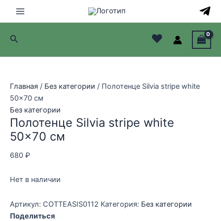
Перейти
к
Main
содержимому
♥
Поиск
Menu
лючатель
лючатель
Главная
/
Без категории
/ Полотенце Silvia stripe white
50×70 см
лючатель
Без категории
Полотенце Silvia stripe white
лючатель
50×70 см
680
₽
Нет в наличии
Артикул:
COTTEASIS0112
Категория:
Без категории
Поделиться