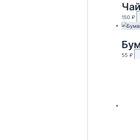
Чай
150
₽
55
₽