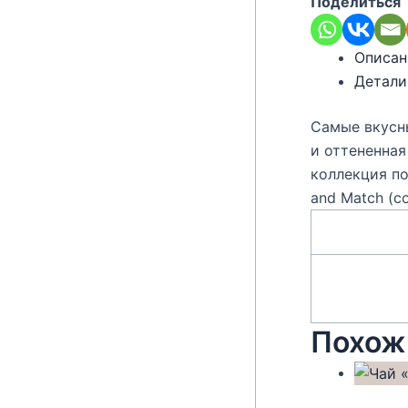
Поделиться
Описан
Детали
Самые вкусны
и оттененная
коллекция п
and Match (с
Похож