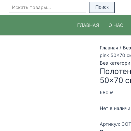
Перейти
Поиск
Поиск
к
содержимому
ГЛАВНАЯ
О НАС
Главная
/
Без
pink 50×70 с
Без категори
Полотенц
50×70 с
680
₽
Нет в наличи
Артикул:
COT