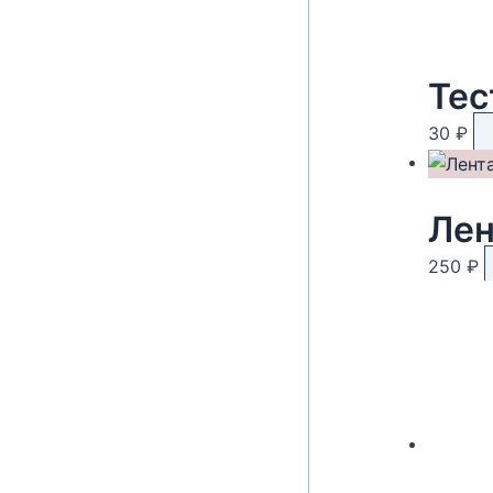
Тес
30
₽
Лен
250
₽