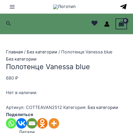
Перейти
к
Main
содержимому
♥
Поиск
Menu
лючатель
лючатель
Главная
/
Без категории
/ Полотенце Vanessa blue
Без категории
лючатель
Полотенце Vanessa blue
лючатель
680
₽
Нет в наличии
Артикул:
COTTEAVAN2512
Категория:
Без категории
Поделиться
Детали