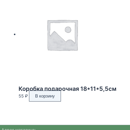
Коробка подарочная 18*11*5,5см
55
₽
В корзину