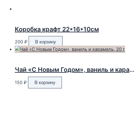
Коробка крафт 22*16*10см
200
₽
В корзину
Чай «С Новым Годом», ваниль и карамель, 20 г
150
₽
В корзину
Адрес магазина:
г. Новороссийск ул. Суворовская 71
Email:
huggehome_nv@mail.ru