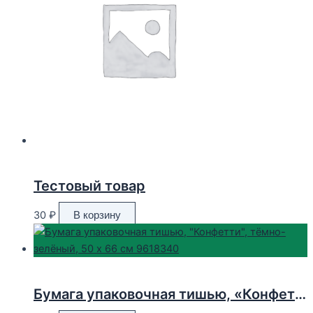
Тестовый товар
30
₽
В корзину
Бумага упаковочная тишью, «Конфетти», тёмно-зелёный, 50 х 66 см 9618340