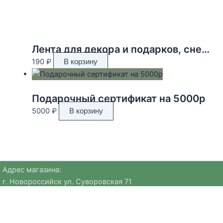
Лента для декора и подарков, снежинки, 2 см х 45 м
190
₽
В корзину
Подарочный сертификат на 5000р
5000
₽
В корзину
Адрес магазина:
г. Новороссийск ул. Суворовская 71
Email:
huggehome_nv@mail.ru
Телефон: +
79184756220
Политика
конфиденциальности