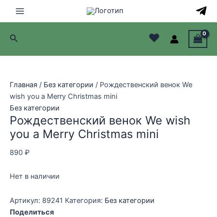
Перейти
к
Main
содержимому
♥
Поиск
Menu
лючатель
лючатель
Главная
/
Без категории
/ Рождественский венок We
wish you a Merry Christmas mini
лючатель
Без категории
Рождественский венок We wish
лючатель
you a Merry Christmas mini
890
₽
Нет в наличии
Артикул:
89241
Категория:
Без категории
Поделиться