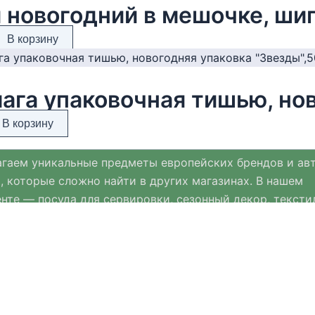
В корзину
В корзину
гаем уникальные предметы европейских брендов и ав
, которые сложно найти в других магазинах. В нашем
нте — посуда для сервировки, сезонный декор, тексти
ых материалов и премиальная ювелирная бижутерия.
нт Хюгге Хом регулярно обновляется и дополняется с
ми к Новому году, Пасхе и другим праздникам.
мимся выбирать только качественные, стильные и пр
ещи, которые помогают создавать уют и комфорт в дом