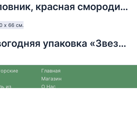
Чай новогодний в мешочке, шиповник, красная смородина, 30 г
Бумага упаковочная тишью, новогодняя упаковка «Звезды»,50 х 66 см.
торские
Главная
Магазин
ль из
О Нас
Оплата и доставка
езонными
Оформление заказа
Отзывы
Возврат товара
Договор оферты
актичные
е.