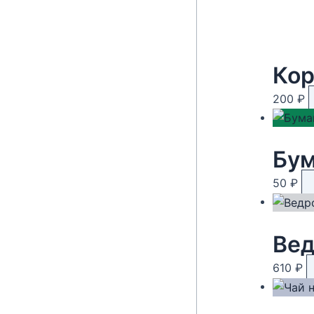
Кор
200
₽
50
₽
Вед
610
₽