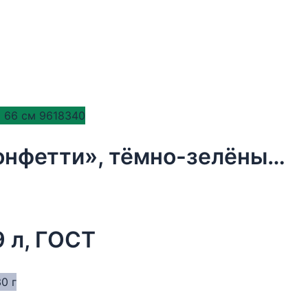
Бумага упаковочная тишью, «Конфетти», тёмно-зелёный, 50 х 66 см 9618340
9 л, ГОСТ