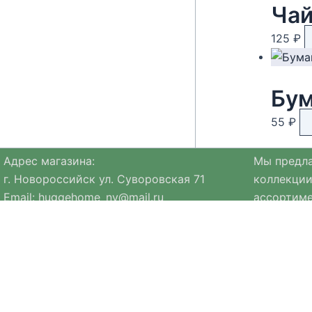
125
₽
55
₽
Адрес магазина:
Мы предла
г. Новороссийск ул. Суворовская 71
коллекции
Email:
huggehome_nv@mail.ru
ассортиме
Телефон: +
79184756220
натуральн
Политика
конфиденциальности
Ассортиме
коллекция
Мы стре
в