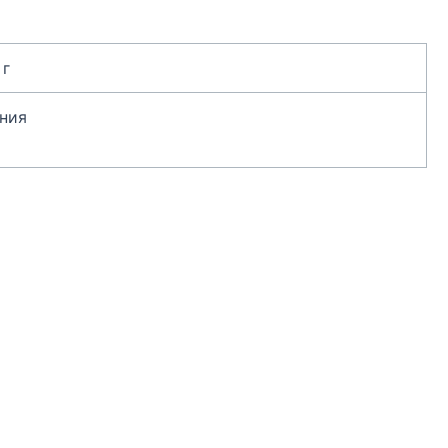
 г
ния