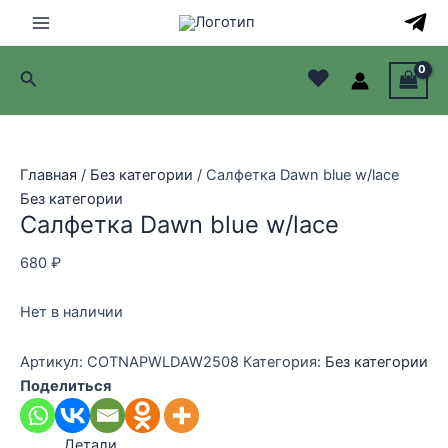
Перейти
к
Main
содержимому
♥
Поиск
Menu
лючатель
лючатель
Главная
/
Без категории
/ Салфетка Dawn blue w/lace
Без категории
лючатель
Салфетка Dawn blue w/lace
лючатель
680
₽
Нет в наличии
Артикул:
COTNAPWLDAW2508
Категория:
Без категории
Поделиться
Детали