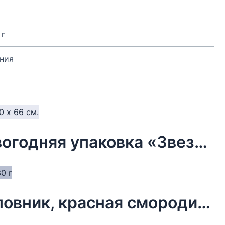
 г
ния
Бумага упаковочная тишью, новогодняя упаковка «Звезды»,50 х 66 см.
Чай новогодний в мешочке, шиповник, красная смородина, 30 г