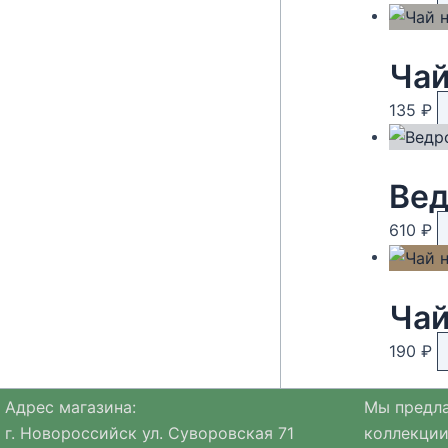
135
₽
Вед
610
₽
Чай
190
₽
Адрес магазина:
Мы предла
г. Новороссийск ул. Суворовская 71
коллекции