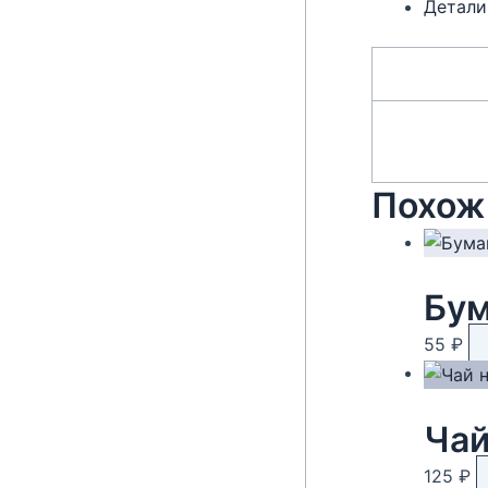
Детали
Похож
55
₽
125
₽