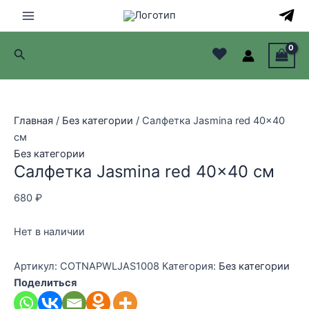
Перейти
к
Main
содержимому
♥
Поиск
Menu
лючатель
лючатель
Главная
/
Без категории
/ Салфетка Jasmina red 40×40
см
лючатель
Без категории
Салфетка Jasmina red 40×40 см
лючатель
680
₽
Нет в наличии
Артикул:
COTNAPWLJAS1008
Категория:
Без категории
Поделиться