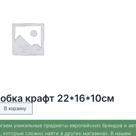
обка крафт 22*16*10см
В корзину
гаем уникальные предметы европейских брендов и ав
, которые сложно найти в других магазинах. В нашем