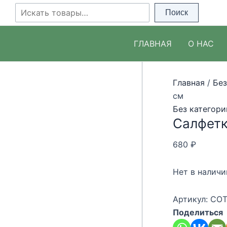
Перейти
Поиск
Поиск
к
содержимому
ГЛАВНАЯ
О НАС
Главная
/
Без
см
Без категори
Салфетк
680
₽
Нет в наличи
Артикул:
COT
Поделиться