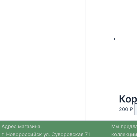
Кор
200
₽
Адрес магазина:
Мы предла
г. Новороссийск ул. Суворовская 71
коллекции