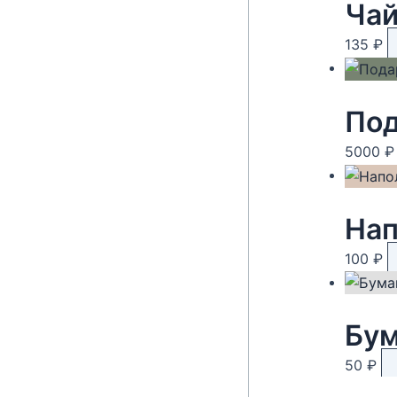
135
₽
Под
5000
₽
Нап
100
₽
Бум
50
₽