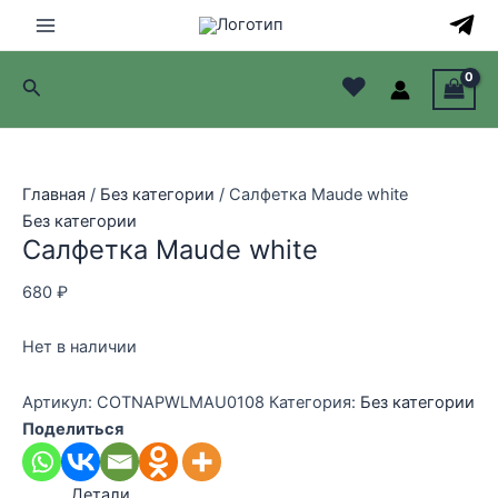
Перейти
к
Main
содержимому
♥
Поиск
Menu
лючатель
лючатель
Главная
/
Без категории
/ Салфетка Maude white
Без категории
лючатель
Салфетка Maude white
лючатель
680
₽
Нет в наличии
Артикул:
COTNAPWLMAU0108
Категория:
Без категории
Поделиться
Детали