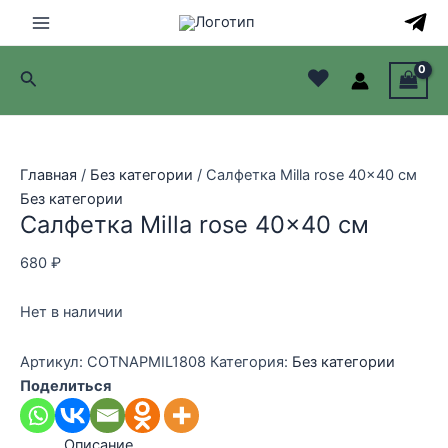
Перейти
к
Main
содержимому
♥
Поиск
Menu
лючатель
лючатель
Главная
/
Без категории
/ Салфетка Milla rose 40×40 см
Без категории
лючатель
Салфетка Milla rose 40×40 см
лючатель
680
₽
Нет в наличии
Артикул:
COTNAPMIL1808
Категория:
Без категории
Поделиться
Описание