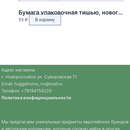
Бумага упаковочная тишью, новогодняя упаковка «Звезды»,50 х 66 см.
55
₽
В корзину
Адрес магазина:
г. Новороссийск ул. Суворовская 71
Email:
huggehome_nv@mail.ru
Телефон: +
79184756220
Политика
конфиденциальности
Мы предлагаем уникальные предметы европейских брендов
и авторские коллекции, которые сложно найти в других