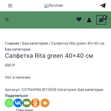
Перейти
к
Main
содержимому
♥
Поиск
Menu
лючатель
лючатель
Главная
/
Без категории
/ Салфетка Rita green 40×40 см
Без категории
лючатель
Салфетка Rita green 40×40 см
лючатель
680
₽
Нет в наличии
Артикул:
COTNAPWLRIT3508
Категория:
Без категории
Поделиться
Описание