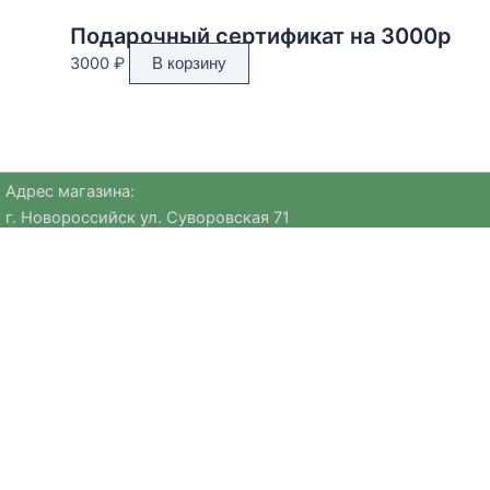
Подарочный сертификат на 3000р
3000
₽
В корзину
Адрес магазина:
г. Новороссийск ул. Суворовская 71
Email:
huggehome_nv@mail.ru
Телефон: +
79184756220
Политика
конфиденциальности
Мы предлагаем уникальные предметы европейских брендов
и авторские коллекции, которые сложно найти в других
магазинах. В нашем ассортименте — посуда для
сервировки, сезонный декор, текстиль из натуральных