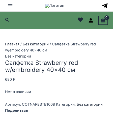
Перейти
к
Main
содержимому
♥
Поиск
Menu
лючатель
лючатель
Главная
/
Без категории
/ Салфетка Strawberry red
w/embroidery 40×40 см
лючатель
Без категории
Салфетка Strawberry red
лючатель
w/embroidery 40×40 см
680
₽
Нет в наличии
Артикул:
COTNAPESTB1008
Категория:
Без категории
Поделиться