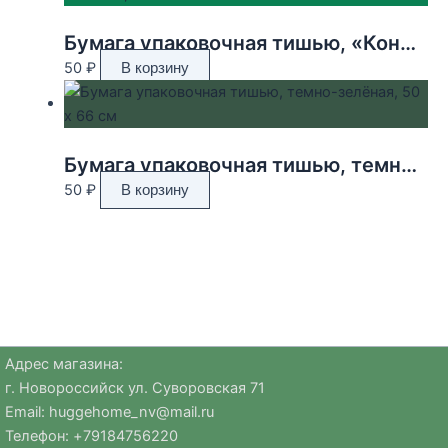
Бумага упаковочная тишью, «Конфетти», тёмно-зелёный, 50 х 66 см 9618340
50
₽
В корзину
Бумага упаковочная тишью, темно-зелёная, 50 х 66 см
50
₽
В корзину
Адрес магазина:
г. Новороссийск ул. Суворовская 71
Email:
huggehome_nv@mail.ru
Телефон: +
79184756220