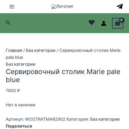
Перейти
к
Main
содержимому
♥
Поиск
Menu
лючатель
лючатель
Главная
/
Без категории
/ Сервировочный столик Marie
pale blue
лючатель
Без категории
Сервировочный столик Marie pale
лючатель
blue
7900
₽
Нет в наличии
Артикул:
WOOTRATMAR2902
Категория:
Без категории
Поделиться