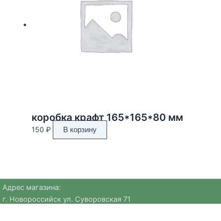
коробка крафт 165*165*80 мм
150
₽
В корзину
Адрес магазина:
г. Новороссийск ул. Суворовская 71
Email:
huggehome_nv@mail.ru