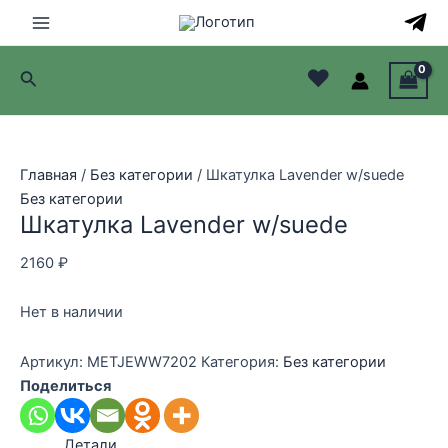
Перейти
к
Main
содержимому
♥
Поиск
Menu
лючатель
лючатель
Главная
/
Без категории
/ Шкатулка Lavender w/suede
Без категории
лючатель
Шкатулка Lavender w/suede
лючатель
2160
₽
Нет в наличии
Артикул:
METJEWW7202
Категория:
Без категории
Поделиться
Детали